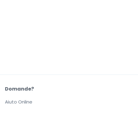
Domande?
Aiuto Online
La Nostra Azienda
Informazioni su StubHub