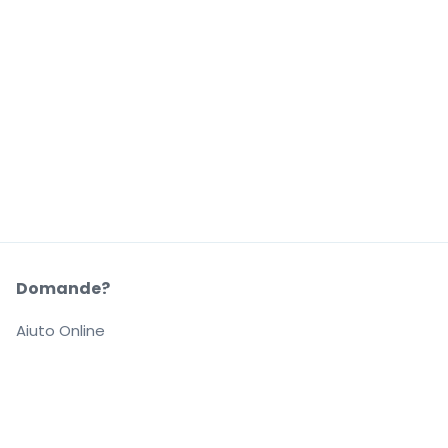
Domande?
Aiuto Online
La Nostra Azienda
Informazioni su StubHub