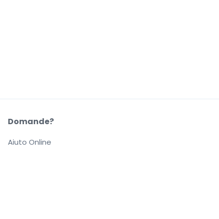
Domande?
Aiuto Online
La Nostra Azienda
Informazioni su StubHub
Carriere