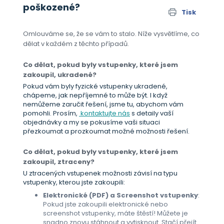
poškozené?
Tisk
Omlouváme se, že se vám to stalo. Níže vysvětlíme, co
dělat v každém z těchto případů.
Co dělat, pokud byly vstupenky, které jsem
zakoupil, ukradené?
Pokud vám byly fyzické vstupenky ukradené,
chápeme, jak nepříjemné to může být. I když
nemůžeme zaručit řešení, jsme tu, abychom vám
pomohli. Prosím,
kontaktujte nás
s detaily vaší
objednávky a my se pokusíme vaši situaci
přezkoumat a prozkoumat možné možnosti řešení.
Co dělat, pokud byly vstupenky, které jsem
zakoupil, ztraceny?
U ztracených vstupenek možnosti závisí na typu
vstupenky, kterou jste zakoupili:
Elektronické (PDF) a Screenshot vstupenky
:
Pokud jste zakoupili elektronické nebo
screenshot vstupenky, máte štěstí! Můžete je
snadno znovu stáhnout a vytisknout. Stačí přejít