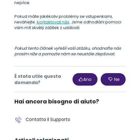
nejvíce.
Pokud máte jakékoliv problémy se vstupenkami,
neváhejte
kontaktovat nás
. Jsme odhodláni pomoci
vám mít skvělý zážitek z události.
Pokud tento článek vyřešil vaši otázku, ohodnoťte nás
prosím níže a pomozte nám se neustále zlepšovat.
È stata utile questa
Ano
Ne
domanda?
Hai ancora bisogno di aiuto?
Contatta il Supporto