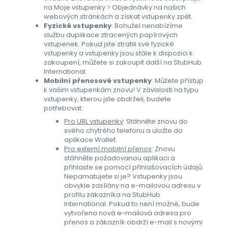
na Moje vstupenky > Objednávky na našich
webových stránkách a získat vstupenky zpět.
Fyzické vstupenky
: Bohužel nenabízíme
službu duplikace ztracených papírových
vstupenek. Pokud jste ztratili své fyzické
vstupenky a vstupenky jsou stále k dispozici k
zakoupení, můžete si zakoupit další na StubHub
International.
Mobilní přenosové vstupenky
: Můžete přístup
k vašim vstupenkám znovu! V závislosti na typu
vstupenky, kterou jste obdrželi, budete
potřebovat:
Pro URL vstupenky
: Stáhněte znovu do
svého chytrého telefonu a uložte do
aplikace Wallet.
Pro externí mobilní přenos
: Znovu
stáhněte požadovanou aplikaci a
přihlaste se pomocí přihlašovacích údajů.
Nepamatujete si je? Vstupenky jsou
obvykle zasílány na e-mailovou adresu v
profilu zákazníka na StubHub
International. Pokud to není možné, bude
vytvořena nová e-mailová adresa pro
přenos a zákazník obdrží e-mail s novými