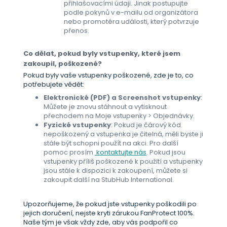
přihlašovacími údaji. Jinak postupujte
podle pokynů v e-mailu od organizátora
nebo promotéra události, který potvrzuje
přenos.
Co dělat, pokud byly vstupenky, které jsem
zakoupil, poškozené?
Pokud byly vaše vstupenky poškozené, zde je to, co
potřebujete vědět:
Elektronické (PDF) a Screenshot vstupenky
:
Můžete je znovu stáhnout a vytisknout
přechodem na Moje vstupenky > Objednávky.
Fyzické vstupenky
: Pokud je čárový kód
nepoškozený a vstupenka je čitelná, měli byste ji
stále být schopni použít na akci. Pro další
pomoc prosím
kontaktujte nás
. Pokud jsou
vstupenky příliš poškozené k použití a vstupenky
jsou stále k dispozici k zakoupení, můžete si
zakoupit další na StubHub International.
Upozorňujeme, že pokud jste vstupenky poškodili po
jejich doručení, nejste kryti zárukou FanProtect 100%.
Naše tým je však vždy zde, aby vás podpořil co