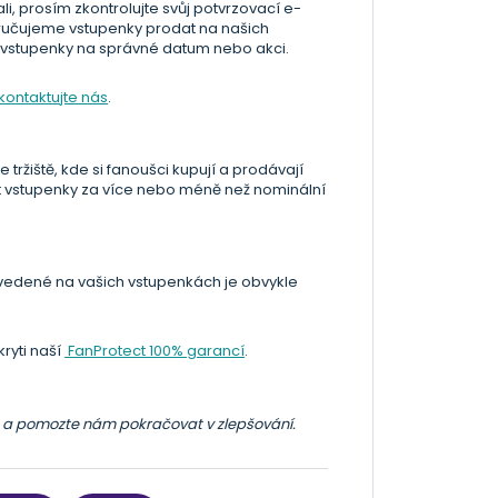
i, prosím zkontrolujte svůj potvrzovací e-
oručujeme vstupenky prodat na našich
vstupenky na správné datum nebo akci.
kontaktujte nás
.
e tržiště, kde si fanoušci kupují a prodávají
t vstupenky za více nebo méně než nominální
vedené na vašich vstupenkách je obvykle
kryti naší
FanProtect 100% garancí
.
e a pomozte nám pokračovat v zlepšování.