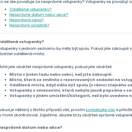
o se ale považuje za nesprávné vstupenky? Vstupenky se považují z
Oddělené vstupenky?
Nesprávné datum nebo akce?
Nesprávná cena?
Nesprávný účastník?
Oddělené vstupenky?
stupenky v jednom seznamu by měly být spolu. Pokud jste zakoupili 
bdržet oddělená místa.
ohli jste obdržet nesprávné vstupenky, pokud jste obdrželi:
Místa v jiném řadu nebo sekci, než jste zakoupili.
Místa, která se změnila z rezervovaných sedadel na vst
Oddělená místa, když měla být spolu (v rámci stejného 
Vstupenky s omezeními, která nebyla jasně popsána v s
Vstupenky v jiném umístění/kategorii, než bylo uvedeno 
okud je některý z těchto případů váš, prosím
kontaktujte nás
a přilož
o mohli zkontrolovat. Zajistíme, abyste brzy obdrželi správné vstupen
Nesprávné datum nebo akce?