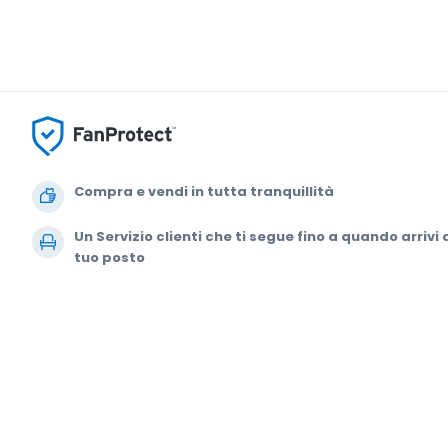
Compra e vendi in tutta tranquillità
Un Servizio clienti che ti segue fino a quando arrivi 
tuo posto
Ogni ordine è garantito al 100%
© 2000-2021 StubHub. Tutti i diritti riservati. L'uso del sito comporta l'ade
comprando biglietti da terze parti; StubHub non è il venditore del biglietto
modifica del contratto utente