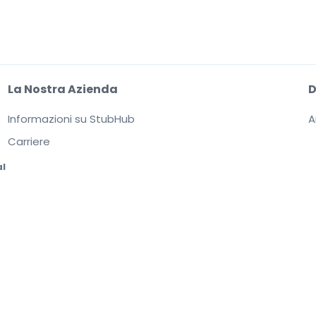
La Nostra Azienda
Informazioni su StubHub
A
Carriere
al
sione a
Accordo per gli utenti, Informativa sulla privacy e Politica di Cookie.
Stai
. I prezzi sono fissati dai venditori e possono superare il valore nominale.
Notific