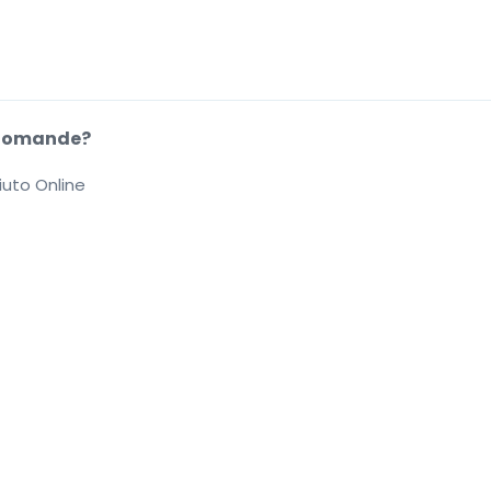
Domande?
iuto Online
.
.
.
.
he di