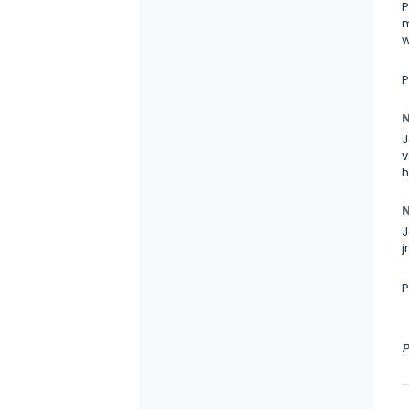
P
m
w
P
J
v
h
J
j
P
P