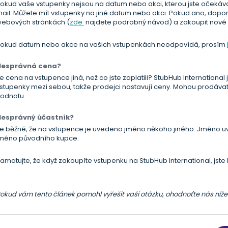
okud vaše vstupenky nejsou na datum nebo akci, kterou jste očekával
ail. Můžete mít vstupenky na jiné datum nebo akci. Pokud ano, dop
ebových stránkách (
zde
najdete podrobný návod) a zakoupit nové 
okud datum nebo akce na vašich vstupenkách neodpovídá, prosím
Nesprávná cena?
e cena na vstupence jiná, než co jste zaplatili? StubHub International j
stupenky mezi sebou, takže prodejci nastavují ceny. Mohou prodáva
odnotu.
Nesprávný účastník?
e běžné, že na vstupence je uvedeno jméno někoho jiného. Jméno u
méno původního kupce.
amatujte, že když zakoupíte vstupenku na StubHub International, jste 
okud vám tento článek pomohl vyřešit vaši otázku, ohodnoťte nás níž