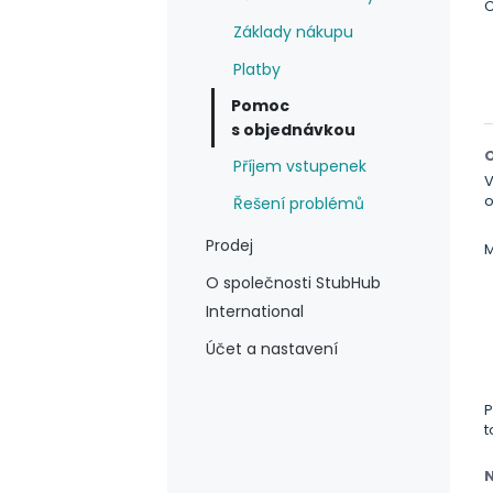
C
Základy nákupu
Platby
Pomoc
s objednávkou
Příjem vstupenek
V
o
Řešení problémů
Prodej
M
O společnosti StubHub
International
Účet a nastavení
P
t