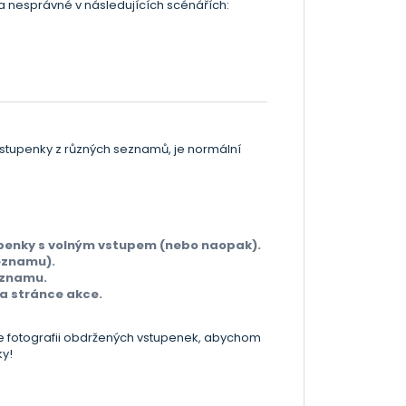
a nesprávné v následujících scénářích:
vstupenky z různých seznamů, je normální
upenky s volným vstupem (nebo naopak).
seznamu).
eznamu.
na stránce akce.
te fotografii obdržených vstupenek, abychom
ky!