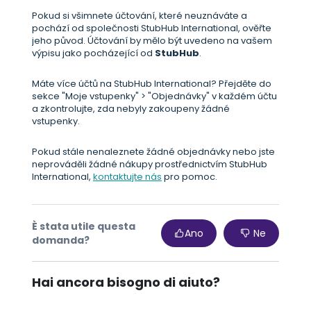
Pokud si všimnete účtování, které neuznáváte a
pochází od společnosti StubHub International, ověřte
jeho původ. Účtování by mělo být uvedeno na vašem
výpisu jako pocházející od
StubHub
.
Máte více účtů na StubHub International? Přejděte do
sekce "Moje vstupenky" > "Objednávky" v každém účtu
a zkontrolujte, zda nebyly zakoupeny žádné
vstupenky.
Pokud stále nenaleznete žádné objednávky nebo jste
neprováděli žádné nákupy prostřednictvím StubHub
International,
kontaktujte nás
pro pomoc.
È stata utile questa
Ano
Ne
domanda?
Hai ancora bisogno di aiuto?