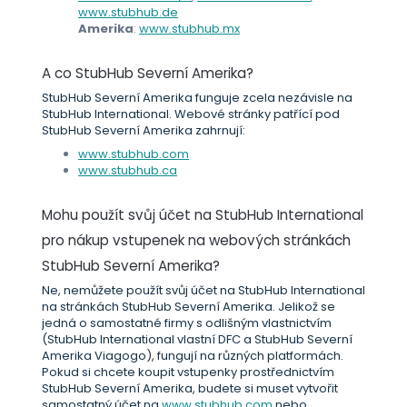
www.stubhub.de
Amerika
:
www.stubhub.mx
A co StubHub Severní Amerika?
StubHub Severní Amerika funguje zcela nezávisle na
StubHub International. Webové stránky patřící pod
StubHub Severní Amerika zahrnují:
www.stubhub.com
www.stubhub.ca
Mohu použít svůj účet na StubHub International
pro nákup vstupenek na webových stránkách
StubHub Severní Amerika?
Ne, nemůžete použít svůj účet na StubHub International
na stránkách StubHub Severní Amerika. Jelikož se
jedná o samostatné firmy s odlišným vlastnictvím
(StubHub International vlastní DFC a StubHub Severní
Amerika Viagogo), fungují na různých platformách.
Pokud si chcete koupit vstupenky prostřednictvím
StubHub Severní Amerika, budete si muset vytvořit
samostatný účet na
www.stubhub.com
nebo