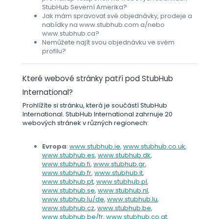
StubHub Severní Amerika?
Jak mám spravovat své objednávky, prodeje a
nabídky na www.stubhub.com a/nebo
www.stubhub.ca?
Nemůžete najít svou objednávku ve svém
profilu?
Které webové stránky patří pod StubHub
International?
Prohlížíte si stránku, která je součástí StubHub
International. StubHub International zahrnuje 20
webových stránek v různých regionech:
Evropa
:
www.stubhub.ie
,
www.stubhub.co.uk
,
www.stubhub.es
,
www.stubhub.dk
,
www.stubhub.fi
,
www.stubhub.gr
,
www.stubhub.fr
,
www.stubhub.it
,
www.stubhub.pt
,
www.stubhub.pl
,
www.stubhub.se
,
www.stubhub.nl
,
www.stubhub.lu/de
,
www.stubhub.lu
,
www.stubhub.cz
,
www.stubhub.be
,
www.stubhub.be/fr
,
www.stubhub.co.at
,