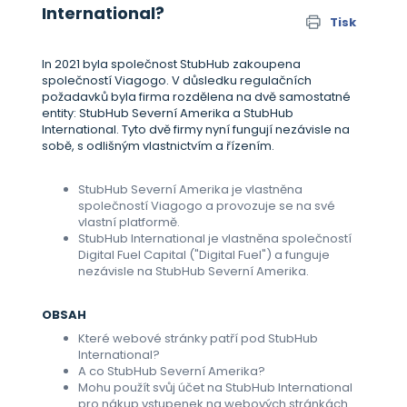
International?
Tisk
In 2021 byla společnost StubHub zakoupena
společností Viagogo. V důsledku regulačních
požadavků byla firma rozdělena na dvě samostatné
entity: StubHub Severní Amerika a StubHub
International. Tyto dvě firmy nyní fungují nezávisle na
sobě, s odlišným vlastnictvím a řízením.
StubHub Severní Amerika je vlastněna
společností Viagogo a provozuje se na své
vlastní platformě.
StubHub International je vlastněna společností
Digital Fuel Capital ("Digital Fuel") a funguje
nezávisle na StubHub Severní Amerika.
OBSAH
Které webové stránky patří pod StubHub
International?
A co StubHub Severní Amerika?
Mohu použít svůj účet na StubHub International
pro nákup vstupenek na webových stránkách