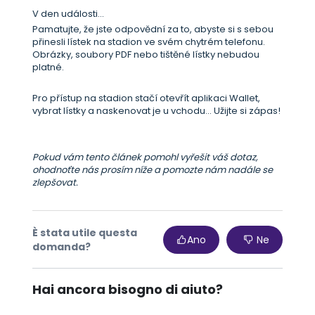
V den události...
Pamatujte, že jste odpovědní za to, abyste si s sebou
přinesli lístek na stadion ve svém chytrém telefonu.
Obrázky, soubory PDF nebo tištěné lístky nebudou
platné.
Pro přístup na stadion stačí otevřít aplikaci Wallet,
vybrat lístky a naskenovat je u vchodu... Užijte si zápas!
Pokud vám tento článek pomohl vyřešit váš dotaz,
ohodnoťte nás prosím níže a pomozte nám nadále se
zlepšovat.
È stata utile questa
Ano
Ne
domanda?
Hai ancora bisogno di aiuto?