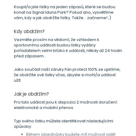
Koupil/a jste lístky na jeden zápasů, které se budou
konat na Signal Iduna Park? Pokud ano, vysvětlíme
vám, kdy a jak obdržíte lístky. Takže... začneme! ;)
Kdy obdržím?
Vezměte prosím na vědomí, že vzhledem k
sportovnímu události budou lístky vydány
pořadatelem velmi blízko k události, někdy až 24 hodin
před zápasem.
Jako součást naší záruky Fan protect 100% se ujistíme,
že obdržíte své lístky včas, abyste si mohl/a událost
užít.
Jak je obdržím?
Pro tuto událost jsou k dispozici 2 možnosti doručení:
elektronické a mobilní přenos.
Typ svého lístku můžete identifikovat následujícími
způsoby:
Během objednávky budete mít možnost vidět