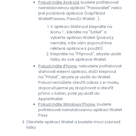
Pokud máte Android
, budete potřebovat
nainstalovanou aplikaci "Passwallet" nebo
jiné podobné aplikace (například
WalletPasses, Pass2U Wallet...).
V aplikaci Stáhnout klepněte na
ikonu ⠇, klikněte na "Sdílet" a
vyberte aplikaci Wallet (pokud ji
nemáte, níže vám doporučíme
některé aplikace k použití).
Klepněte na "Přijmout", abyste uložili
lístky do své aplikace Wallet.
Pokud máte iPhone
, nebudete potřebovat
stahovat externí aplikaci, stačí klepnout
na "Přidat", abyste je uložili do Wallet.
Pokud nemůžete otevřít odkaz z e-mailu,
doporučujeme jej zkopírovat a otevřít
přímo v Safari, poté jej uložit do
AppleWallet.
Pokud máte Windows Phone
, budete
potřebovat nainstalovanou aplikaci Wallet
Pass.
Otevřete aplikaci Wallet a budete moci zobrazit
lístky.