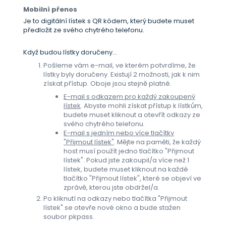
Mobilní přenos
Je to digitální lístek s QR kódem, který budete muset
předložit ze svého chytrého telefonu.
Když budou lístky doručeny...
Pošleme vám e-mail, ve kterém potvrdíme, že
lístky byly doručeny. Existují 2 možnosti, jak k nim
získat přístup. Oboje jsou stejně platné.
E-mail s odkazem pro každý zakoupený
lístek
. Abyste mohli získat přístup k lístkům,
budete muset kliknout a otevřít odkazy ze
svého chytrého telefonu.
E-mail s jedním nebo více tlačítky
"Přijmout lístek"
. Mějte na paměti, že každý
host musí použít jedno tlačítko "Přijmout
lístek". Pokud jste zakoupil/a více než 1
lístek, budete muset kliknout na každé
tlačítko "Přijmout lístek", které se objeví ve
zprávě, kterou jste obdržel/a.
Po kliknutí na odkazy nebo tlačítka "Přijmout
lístek" se otevře nové okno a bude stažen
soubor pkpass.