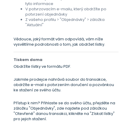
tyto informace
V potvrzovacím e-mailu, který obdržíte po
potvrzení objednávky
Z vašeho profilu > "Objednávky" > záložka
"Aktuální"
Vědouce, jaký formát vám odpovídá, vám níže
vysvětlíme podrobnosti o tom, jak obdržet lístky.
Tiskem doma
Obdržíte lístky ve formátu PDF.
Jakmile prodejce nahrává soubor do transakce,
obdržíte e-mail s potvrzením doručení a pozvánkou
ke stažení ze svého účtu.
Přístup k nim? Přihlaste se do svého účtu, přejděte na
záložku "Objednávky", zde najdete pod záložkou
"Otevřené" danou transakci, klikněte na "Získat lístky"
pro jejich stažení.