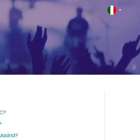
FC?
?
 Madrid?