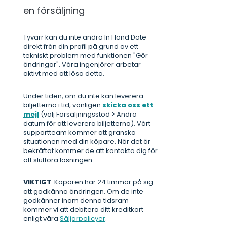
en försäljning
Tyvärr kan du inte ändra In Hand Date
direkt från din profil på grund av ett
tekniskt problem med funktionen "Gör
ändringar". Våra ingenjörer arbetar
aktivt med att lösa detta.
Under tiden, om du inte kan leverera
biljetterna i tid, vänligen
skicka oss ett
mejl
(välj Försäljningsstöd > Ändra
datum för att leverera biljetterna). Vårt
supportteam kommer att granska
situationen med din köpare. När det är
bekräftat kommer de att kontakta dig för
att slutföra lösningen.
VIKTIGT
: Köparen har 24 timmar på sig
att godkänna ändringen. Om de inte
godkänner inom denna tidsram
kommer vi att debitera ditt kreditkort
enligt våra
Säljarpolicyer
.