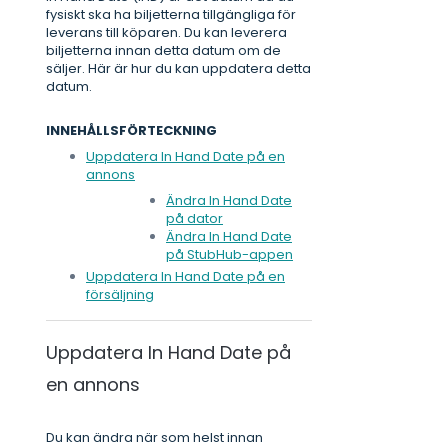
fysiskt ska ha biljetterna tillgängliga för
leverans till köparen. Du kan leverera
biljetterna innan detta datum om de
säljer. Här är hur du kan uppdatera detta
datum.
INNEHÅLLSFÖRTECKNING
Uppdatera In Hand Date på en
annons
Ändra In Hand Date
på dator
Ändra In Hand Date
på StubHub-appen
Uppdatera In Hand Date på en
försäljning
Uppdatera In Hand Date på
en annons
Du kan ändra när som helst innan