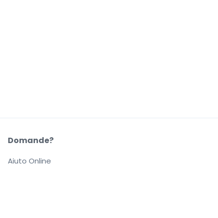
Domande?
Aiuto Online
La Nostra Azienda
Informazioni su StubHub