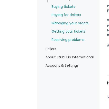
P
Buying tickets
p
Paying for tickets
W
Managing your orders
I
f
Getting your tickets
m
Resolving problems
I
Sellers
About StubHub International
Account & Settings