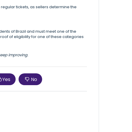
egular tickets, as sellers determine the
idents of Brazil and must meet one of the
roof of eligibility for one of these categories
 keep improving.
Yes
No