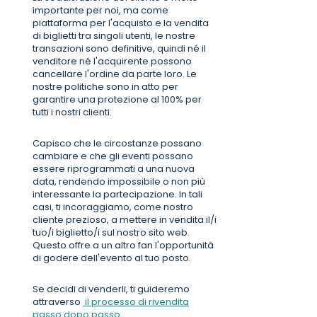
importante per noi, ma come
piattaforma per l'acquisto e la vendita
di biglietti tra singoli utenti, le nostre
transazioni sono definitive, quindi né il
venditore né l'acquirente possono
cancellare l'ordine da parte loro. Le
nostre politiche sono in atto per
garantire una protezione al 100% per
tutti i nostri clienti.
Capisco che le circostanze possano
cambiare e che gli eventi possano
essere riprogrammati a una nuova
data, rendendo impossibile o non più
interessante la partecipazione. In tali
casi, ti incoraggiamo, come nostro
cliente prezioso, a mettere in vendita il/i
tuo/i biglietto/i sul nostro sito web.
Questo offre a un altro fan l'opportunità
di godere dell'evento al tuo posto.
Se decidi di venderli, ti guideremo
attraverso
il processo di rivendita
passo dopo passo.