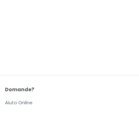
Domande?
Aiuto Online
La Nostra Azienda
Informazioni su StubHub