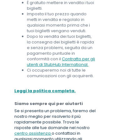
È gratuito mettere in vendita i tuoi
biglietti.
Imposta il tuo prezzo quando
metti in vendita e regolalo in
qualsiasi momento prima che i
tuoi biglietti vengano venduti.
Dopo la vendita dei tuoi biglietti,
la consegna dei biglietti è rapida
e senza problemi, seguita da un
pagamento puntuale in
conformità con il
Contratto per gli
utenti di StubHub International.
Ci occuperemo noi di tutte le
comunicazioni con gli acquirenti.
Leggi la politica completa.
Siamo sempre qui per aiutarti
Se si presenta un problema, faremo del
nostro meglio per risolverlo il più
rapidamente possibile. Trova le
risposte alle tue domande nel nostro
centro assistenza
o contattaci in
qualsiasi momento utilizzando gli