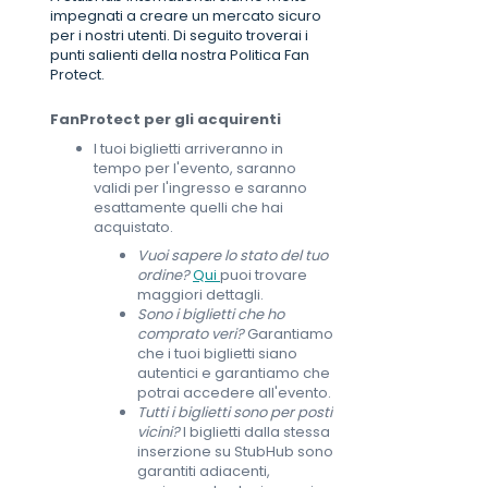
impegnati a creare un mercato sicuro
per i nostri utenti. Di seguito troverai i
punti salienti della nostra Politica Fan
Protect.
FanProtect per gli acquirenti
I tuoi biglietti arriveranno in
tempo per l'evento, saranno
validi per l'ingresso e saranno
esattamente quelli che hai
acquistato.
Vuoi sapere lo stato del tuo
ordine?
Qui
puoi trovare
maggiori dettagli.
Sono i biglietti che ho
comprato veri?
Garantiamo
che i tuoi biglietti siano
autentici e garantiamo che
potrai accedere all'evento.
Tutti i biglietti sono per posti
vicini?
I biglietti dalla stessa
inserzione su StubHub sono
garantiti adiacenti,