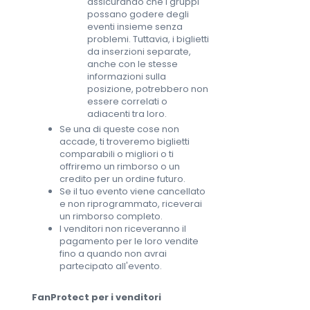
assicurando che i gruppi
possano godere degli
eventi insieme senza
problemi. Tuttavia, i biglietti
da inserzioni separate,
anche con le stesse
informazioni sulla
posizione, potrebbero non
essere correlati o
adiacenti tra loro.
Se una di queste cose non
accade, ti troveremo biglietti
comparabili o migliori o ti
offriremo un rimborso o un
credito per un ordine futuro.
Se il tuo evento viene cancellato
e non riprogrammato, riceverai
un rimborso completo.
I venditori non riceveranno il
pagamento per le loro vendite
fino a quando non avrai
partecipato all'evento.
FanProtect per i venditori