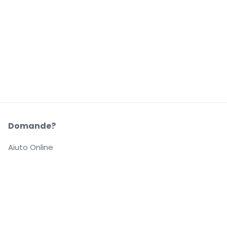
Domande?
Aiuto Online
La Nostra Azienda
Informazioni su StubHub
Carriere