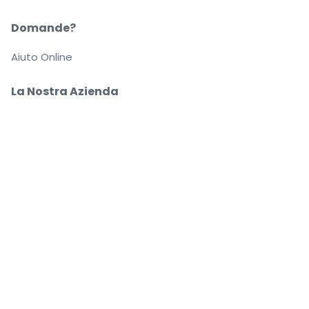
Domande?
Aiuto Online
La Nostra Azienda
Informazioni su StubHub
Carriere
Compra e vendi in tutta tranquillità
Un Servizio clienti che ti segue fino a quando arrivi
al tuo posto
Ogni ordine è garantito al 100%