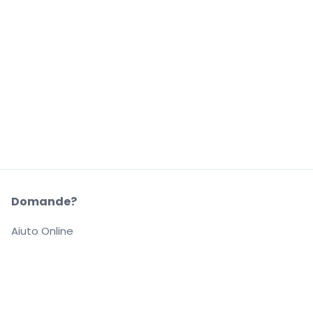
Domande?
Aiuto Online
La Nostra Azienda
Informazioni su StubHub