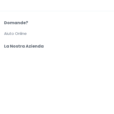
Domande?
Aiuto Online
La Nostra Azienda
Informazioni su StubHub
Carriere
Compra e vendi in tutta tranquillità
Un Servizio clienti che ti segue fino a quando arrivi
al tuo posto