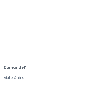
Domande?
Aiuto Online
La Nostra Azienda
Informazioni su StubHub