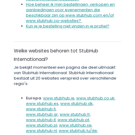
Hoe beheer ik mijn bestellingen, verkopen en
aanbiedingen voor evenementen die
beschikbaar zijn op www.stubhub.com en/of
www.stubhub.ca-websites?
Kun je je bestelling niet vinden in je profiel?
Welke websites behoren tot StubHub
Internationaal?
Je bekijkt momenteel een pagina die deel uitmaakt
van StubHub Internationaal. StubHub Internationaal
bestaat uit 20 websites verspreid over verschillende
regio's:
Europa
:
www.stubhub.ie
,
www.stubhub.co.uk
,
www.stubhub.es
,
www.stubhub.dk
,
www.stubhub.fi
,
www.stubhub.gr
,
www.stubhub.fr
,
www.stubhub.it
,
www.stubhub.pt
,
www.stubhub.pl
,
www.stubhub.se
,
www.stubhub.nl
,
www.stubhub.lu/de
,