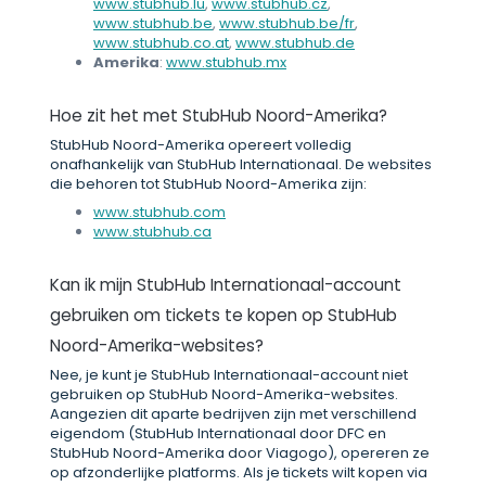
www.stubhub.lu
,
www.stubhub.cz
,
www.stubhub.be
,
www.stubhub.be/fr
,
www.stubhub.co.at
,
www.stubhub.de
Amerika
:
www.stubhub.mx
Hoe zit het met StubHub Noord-Amerika?
StubHub Noord-Amerika opereert volledig
onafhankelijk van StubHub Internationaal. De websites
die behoren tot StubHub Noord-Amerika zijn:
www.stubhub.com
www.stubhub.ca
Kan ik mijn StubHub Internationaal-account
gebruiken om tickets te kopen op StubHub
Noord-Amerika-websites?
Nee, je kunt je StubHub Internationaal-account niet
gebruiken op StubHub Noord-Amerika-websites.
Aangezien dit aparte bedrijven zijn met verschillend
eigendom (StubHub Internationaal door DFC en
StubHub Noord-Amerika door Viagogo), opereren ze
op afzonderlijke platforms. Als je tickets wilt kopen via