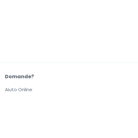
Domande?
Aiuto Online
La Nostra Azienda
Informazioni su StubHub
Carriere