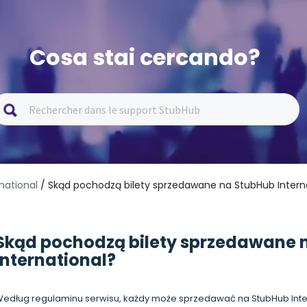
Cosa stai cercando?
national
/ Skąd pochodzą bilety sprzedawane na StubHub Intern
Skąd pochodzą bilety sprzedawane 
International?
edług regulaminu serwisu, każdy może sprzedawać na StubHub Inter