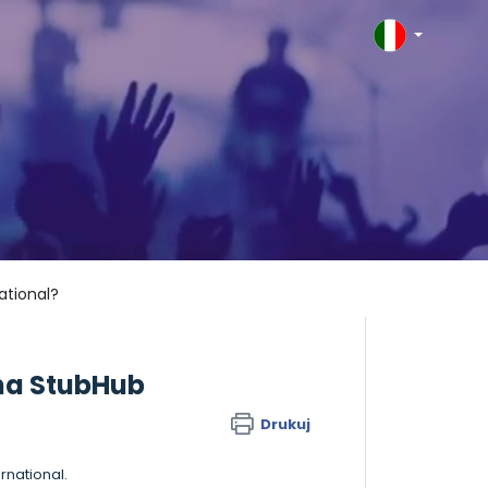
ational?
na StubHub
Drukuj
national.