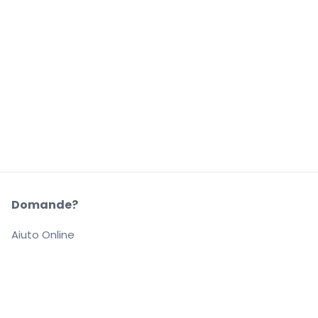
Domande?
Aiuto Online
La Nostra Azienda
Informazioni su StubHub