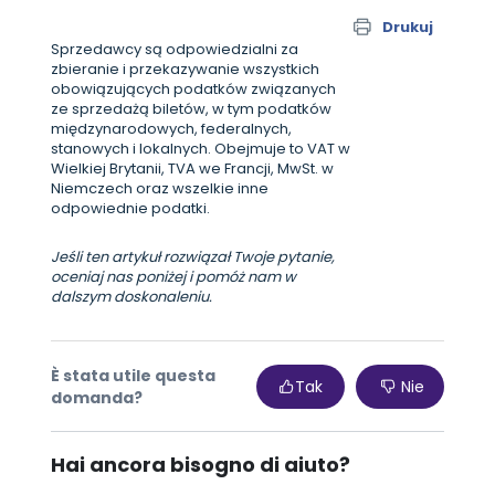
Drukuj
Sprzedawcy są odpowiedzialni za
zbieranie i przekazywanie wszystkich
obowiązujących podatków związanych
ze sprzedażą biletów, w tym podatków
międzynarodowych, federalnych,
stanowych i lokalnych. Obejmuje to VAT w
Wielkiej Brytanii, TVA we Francji, MwSt. w
Niemczech oraz wszelkie inne
odpowiednie podatki.
Jeśli ten artykuł rozwiązał Twoje pytanie,
oceniaj nas poniżej i pomóż nam w
dalszym doskonaleniu.
È stata utile questa
Tak
Nie
domanda?
Hai ancora bisogno di aiuto?