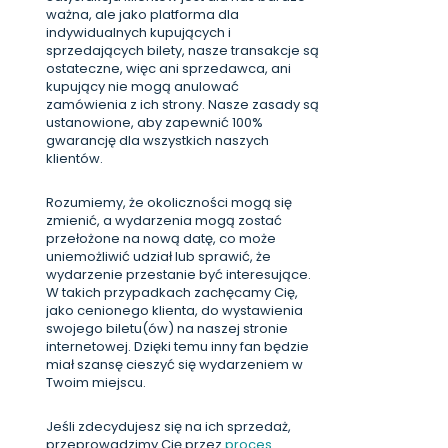
ważna, ale jako platforma dla
indywidualnych kupujących i
sprzedających bilety, nasze transakcje są
ostateczne, więc ani sprzedawca, ani
kupujący nie mogą anulować
zamówienia z ich strony. Nasze zasady są
ustanowione, aby zapewnić 100%
gwarancję dla wszystkich naszych
klientów.
Rozumiemy, że okoliczności mogą się
zmienić, a wydarzenia mogą zostać
przełożone na nową datę, co może
uniemożliwić udział lub sprawić, że
wydarzenie przestanie być interesujące.
W takich przypadkach zachęcamy Cię,
jako cenionego klienta, do wystawienia
swojego biletu(ów) na naszej stronie
internetowej. Dzięki temu inny fan będzie
miał szansę cieszyć się wydarzeniem w
Twoim miejscu.
Jeśli zdecydujesz się na ich sprzedaż,
przeprowadzimy Cię przez
proces