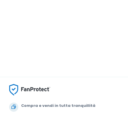
Compra e vendi in tutta tranquillità
Un Servizio clienti che ti segue fino a quando arrivi 
tuo posto