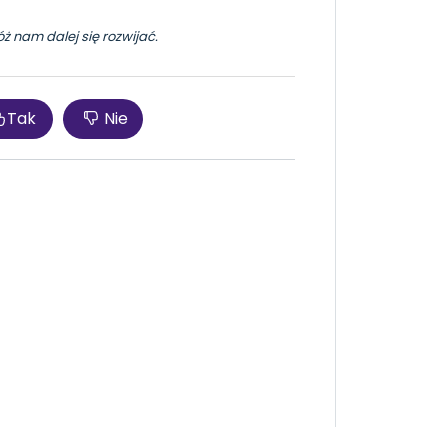
óż nam dalej się rozwijać.
Tak
Nie