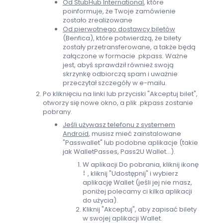
Od StubHub International
, które
poinformuje, że Twoje zamówienie
zostało zrealizowane
Od pierwotnego dostawcy biletów
(Benfica), które potwierdzą, że bilety
zostały przetransferowane, a także będą
załączone w formacie .pkpass. Ważne
jest, abyś sprawdził również swoją
skrzynkę odbiorczą spam i uważnie
przeczytał szczegóły w e-mailu.
Po kliknięciu na linki lub przyciski "Akceptuj bilet",
otworzy się nowe okno, a plik .pkpass zostanie
pobrany.
Jeśli używasz telefonu z systemem
Android
, musisz mieć zainstalowane
"Passwallet" lub podobne aplikacje (takie
jak WalletPasses, Pass2U Wallet...).
W aplikacji Do pobrania, kliknij ikonę
⠇, kliknij "Udostępnij" i wybierz
aplikację Wallet (jeśli jej nie masz,
poniżej polecamy ci kilka aplikacji
do użycia).
Kliknij "Akceptuj", aby zapisać bilety
w swojej aplikacji Wallet.