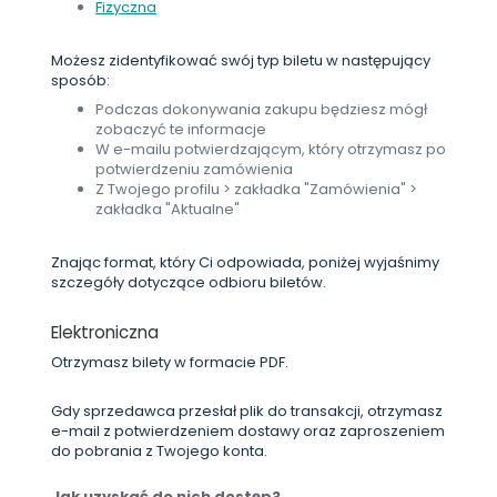
Fizyczna
Możesz zidentyfikować swój typ biletu w następujący
sposób:
Podczas dokonywania zakupu będziesz mógł
zobaczyć te informacje
W e-mailu potwierdzającym, który otrzymasz po
potwierdzeniu zamówienia
Z Twojego profilu > zakładka "Zamówienia" >
zakładka "Aktualne"
Znając format, który Ci odpowiada, poniżej wyjaśnimy
szczegóły dotyczące odbioru biletów.
Elektroniczna
Otrzymasz bilety w formacie PDF.
Gdy sprzedawca przesłał plik do transakcji, otrzymasz
e-mail z potwierdzeniem dostawy oraz zaproszeniem
do pobrania z Twojego konta.
Jak uzyskać do nich dostęp?