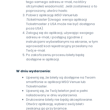
tego samego adresu e-mail, na który
otrzymałeś wiadomość. Jeśli zostaniesz o to
poproszony, utwórz hasło.
Pobierz aplikację
MSG Venue
lub
Ticketmaster
(Uwaga: wersja aplikacji
Ticketmaster z USA może nie być dostępna
poza USA).
Zaloguj się do aplikacji, używając swojego
adresu e-mail, i postępuj zgodnie z
instrukcjami wyświetlanymi na ekranie, w tym
wprowadź kod rejestracyjny przesłany na
Twój e-mail.
Po zakończeniu procesu bilety będą
dostępne w aplikacji.
W dniu wydarzenia:
Upewnij się, że bilety są dostępne na Twoim
smartfonie w aplikacji MSG Venue lub
Ticketmaster.
Upewnij się, że Twój telefon jest w pełni
naładowany w dniu wydarzenia.
Drukowane bilety nie będą akceptowane.
Otwórz aplikację, wybierz swój bilet i
zeskanuj go przy bramce.