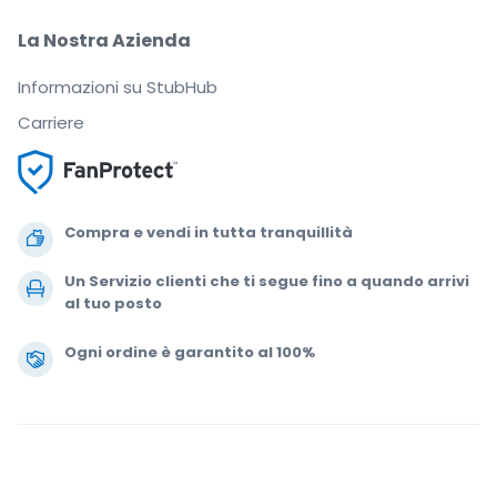
La Nostra Azienda
Informazioni su StubHub
Carriere
Compra e vendi in tutta tranquillità
Un Servizio clienti che ti segue fino a quando arrivi
al tuo posto
Ogni ordine è garantito al 100%
.
.
.
.