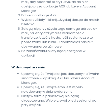
mail, aby odebrać bilety i uzyskać do nich
dostęp przez aplikację AXS lub Lakers Account
Manager.
Pobierz aplikację
AXS
.
Wybierz „Bilety” i kliknij „Uzyskaj dostęp do moich
biletów”.
Zaloguj się przy użyciu tego samego adresu e-
mail, na który otrzymałeś wiadomość o
transferze. Utwórz hasło, jeśli zostaniesz o to
poproszony, lub kliknij „Zapomniałeś hasła?”,
aby wygenerować nowe.
Po zakończeniu bilety będą dostępne w
aplikacji.
W dniu wydarzenia:
Upewnij się, że Twój bilet jest dostępny na Twoim
smartfonie w aplikacji AXS lub Lakers Account
Manager.
Upewnij się, że Twój telefon jest w pełni
naładowany w dniu wydarzenia.
Bilety w formie papierowej nie będą
akceptowane. Wybierz swój bilet i zeskanuj go
przy wejściu.