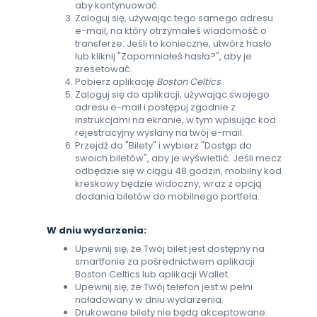
aby kontynuować.
Zaloguj się, używając tego samego adresu
e-mail, na który otrzymałeś wiadomość o
transferze. Jeśli to konieczne, utwórz hasło
lub kliknij "Zapomniałeś hasła?", aby je
zresetować.
Pobierz aplikację
Boston Celtics
.
Zaloguj się do aplikacji, używając swojego
adresu e-mail i postępuj zgodnie z
instrukcjami na ekranie, w tym wpisując kod
rejestracyjny wysłany na twój e-mail.
Przejdź do "Bilety" i wybierz "Dostęp do
swoich biletów", aby je wyświetlić. Jeśli mecz
odbędzie się w ciągu 48 godzin, mobilny kod
kreskowy będzie widoczny, wraz z opcją
dodania biletów do mobilnego portfela.
W dniu wydarzenia:
Upewnij się, że Twój bilet jest dostępny na
smartfonie za pośrednictwem aplikacji
Boston Celtics lub aplikacji Wallet.
Upewnij się, że Twój telefon jest w pełni
naładowany w dniu wydarzenia.
Drukowane bilety nie będą akceptowane.