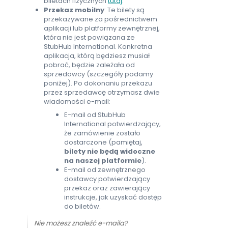
biletach fizycznych
tutaj
.
Przekaz mobilny
: Te bilety są
przekazywane za pośrednictwem
aplikacji lub platformy zewnętrznej,
która nie jest powiązana ze
StubHub International. Konkretna
aplikacja, którą będziesz musiał
pobrać, będzie zależała od
sprzedawcy (szczegóły podamy
poniżej). Po dokonaniu przekazu
przez sprzedawcę otrzymasz dwie
wiadomości e-mail:
E-mail od StubHub
International potwierdzający,
że zamówienie zostało
dostarczone (pamiętaj,
bilety nie będą widoczne
na naszej platformie
).
E-mail od zewnętrznego
dostawcy potwierdzający
przekaz oraz zawierający
instrukcje, jak uzyskać dostęp
do biletów.
Nie możesz znaleźć e-maila?