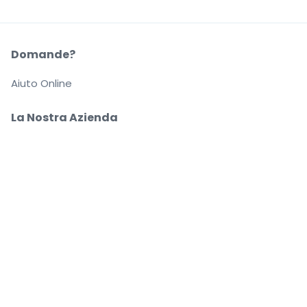
Domande?
Aiuto Online
La Nostra Azienda
Informazioni su StubHub
Carriere
Compra e vendi in tutta tranquillità
Un Servizio clienti che ti segue fino a quando arrivi
al tuo posto