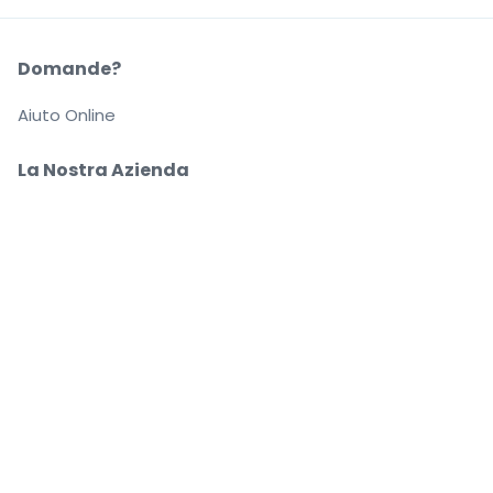
Domande?
Aiuto Online
La Nostra Azienda
Informazioni su StubHub
Carriere
Compra e vendi in tutta tranquillità
Un Servizio clienti che ti segue fino a quando arrivi
al tuo posto
Ogni ordine è garantito al 100%