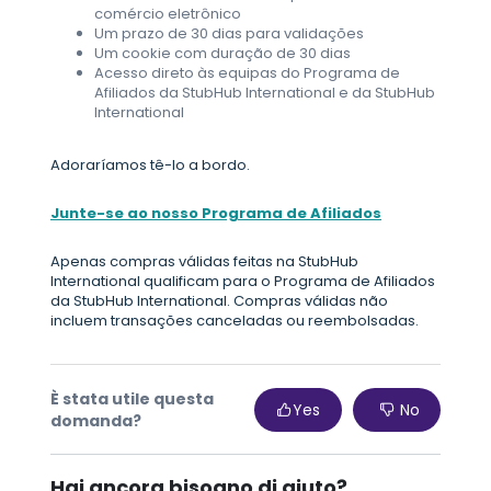
comércio eletrônico
Um prazo de 30 dias para validações
Um cookie com duração de 30 dias
Acesso direto às equipas do Programa de
Afiliados da StubHub International e da StubHub
International
Adoraríamos tê-lo a bordo.
Junte-se ao nosso Programa de Afiliados
Apenas compras válidas feitas na StubHub
International qualificam para o Programa de Afiliados
da StubHub International. Compras válidas não
incluem transações canceladas ou reembolsadas.
È stata utile questa
Yes
No
domanda?
Hai ancora bisogno di aiuto?