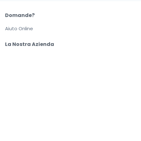
Domande?
Aiuto Online
La Nostra Azienda
Informazioni su StubHub
Carriere
Compra e vendi in tutta tranquillità
Un Servizio clienti che ti segue fino a quando arrivi
al tuo posto
Ogni ordine è garantito al 100%