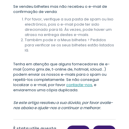
Se vendeu bilhetes mas não recebeu o e-mail de
confirmação de venda:
Por favor, verifique a sua pasta de spam ou lixo
electrónico, pois o e-mail pode ter sido
direcionado para lá. Às vezes, pode haver um
atraso na entrega destes e-mails.
Também pode ir a Meus bilhetes > Pedidos
para verificar se os seus bilhetes estão listados
lá.
Tenha em atenção que alguns fornecedores de e-
mail (como gmx.de, t-online.de, hotmail, icloud...)
podem enviar os nossos e-mails para o spam ou
rejeitá-los completamente. Se não conseguir
localizar o e-mail, por favor
contacte-nos
, e
enviaremos uma cópia duplicada.
Se este artigo resolveu a sua dúvida, por favor avalie-
nos abaixo e ajude-nos a continuar a melhorar.
È stata utile questa