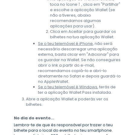
toca no ícone ⠇, clica em "Partilhar"
e escolhe a aplicação Wallet (se
não a tiveres, abaixo
recomendamos algumas
aplicações para usar).
Clica em Aceitar para guardar os
bilhetes na tua aplicação Wallet.
Se o teu telemóvel é iPhone
, não será
necessário descarregar uma aplicação
externa, basta clicar em "Adicionar" para
os guardar na Wallet. Se não conseguires
abrir o link a partir do e-mail,
recomendamos copiá-lo e abri-lo
diretamente no Safari e depois guardá-lo
no AppleWallet.
Se o teu telemóvel é Windows
, terás de
ter a aplicação Wallet Pass instalada.
Abre a aplicação Wallet e poderás ver os
bilhetes.
No dia do evento...
Lembra-te de que és responsável por trazer o teu
bilhete para o local do evento no teu smartphone.