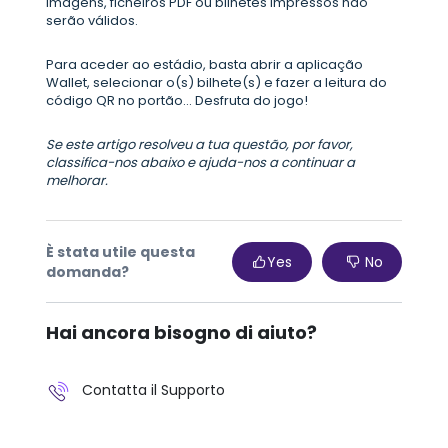
Imagens, ficheiros PDF ou bilhetes impressos não
serão válidos.
Para aceder ao estádio, basta abrir a aplicação
Wallet, selecionar o(s) bilhete(s) e fazer a leitura do
código QR no portão... Desfruta do jogo!
Se este artigo resolveu a tua questão, por favor,
classifica-nos abaixo e ajuda-nos a continuar a
melhorar.
È stata utile questa
Yes
No
domanda?
Hai ancora bisogno di aiuto?
Contatta il Supporto