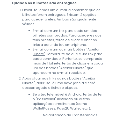
Quando os bilhetes são entregues...
Enviar-te-emos um e-mail a confirmar que os
bilhetes foram entregues. Existem 2 opções
para aceder a eles. Ambas são igualmente
válidas.
E-mail com um link para cada um dos
bilhetes comprados
. Para acederes aos
teus bilhetes, terás de clicar e abrir os
links a partir do teu smartphone.
E-mail com um ou mais botões "Aceitar
Bilhete"
. Lembra-te de que é um link para
cada convidado. Portanto, se compraste
mais de 1 bilhete, terás de clicar em cada
um dos botões "Aceitar Bilhete" que
aparecem no e-mail recebido.
Após clicar nos links ou nos botões "Aceitar
Bilhete", abrir-se-á uma nova janela e será
descarregado o ficheiro pkpass.
Se o teu telemóvel é Android
, terás de ter
o "Passwallet" instalado ou outras
aplicações semelhantes (como
WalletPasses, Pass2U Wallet, etc.).
Na aplicação de Transferências,