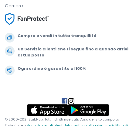
Carriere
Compra e vendi in tutta tranquillità
Un Servizio clienti che ti segue fino a quando arrivi
al tuo posto
Ogni ordine è garantito al 100%
.
.
.
.
© 2000-2021 StubHub. Tutti i diritti riservati. L'uso del sito comporta
l'adesione a
Accordo per gli utenti, Informativa sulla privacy e Politica di
Cookie.
Stai comprando biglietti da terze parti; StubHub non è il venditore