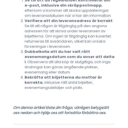
Se till att du regelbundet kontrollerar din
e-post, inklusive din skräppostmapp
,
eftersom vi kommer att skicka uppdateringar
om leveransstatusen när vi har din information.
Verifiera att din leveransadress är korrekt
.
Se till att någon är tillgänglig på den angivna
adressen för att skriva under leveransen av
biljetterna. Om ingen är tillgänglig kan kuvertet
returneras till avsändaren, vilket kan orsaka
förseningar i leveransen.
Dubbelkolla att du har valt rätt
evenemangsdatum som du avser att delta
i
. Observera att alla köp är slutgiltiga, och inga
ändringar kan göras angående platser,
evenemang eller datum.
Bekräfta att biljetterna du mottar är
korrekta
, inklusive rätt antal biljetter,
evenemangsdetaljer och plats.
Om denna artikel löste din fråga, vänligen betygsätt
oss nedan och hjälp oss att fortsätta förbättra oss.