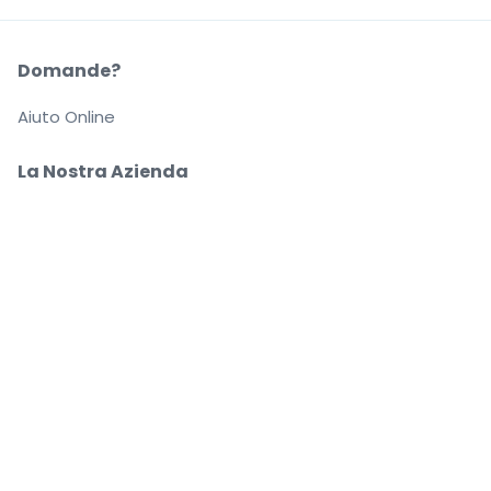
Domande?
Aiuto Online
La Nostra Azienda
Informazioni su StubHub
Carriere
Compra e vendi in tutta tranquillità
Un Servizio clienti che ti segue fino a quando arrivi
al tuo posto
Ogni ordine è garantito al 100%