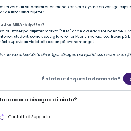
bservera att studentbiljetter ibland kan vara dyrare än vanliga bilje
är de listar sina biljetter.
ad är MEIA-biljetter?
m du stöter på biljetter märkta "MEIA" är de avsedda för boende i Bra
riterier: student, senior, statlig lärare, funktionshindrad, etc. Bevis 
åste uppvisas vid biljettkassan på evenemanget.
m denna artikel löste din fråga, vänligen betygsätt oss nedan och hjälp
È stata utile questa domanda?
Hai ancora bisogno di aiuto?
Contatta il Supporto