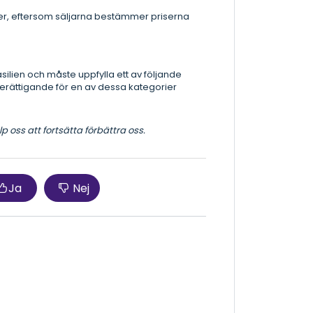
tter, eftersom säljarna bestämmer priserna
silien och måste uppfylla ett av följande
på berättigande för en av dessa kategorier
 oss att fortsätta förbättra oss.
Ja
Nej