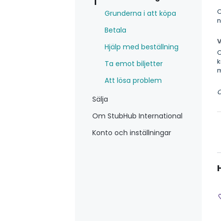
O
Grunderna i att köpa
n
Betala
V
Hjälp med beställning
O
k
Ta emot biljetter
m
Att lösa problem
O
Sälja
Om StubHub International
Konto och inställningar