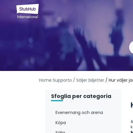
Home Supporto
/ Säljer biljetter
/ Hur väljer 
Sfoglia per categoria
Evenemang och arena
A
Köpa
k
M
Sälja