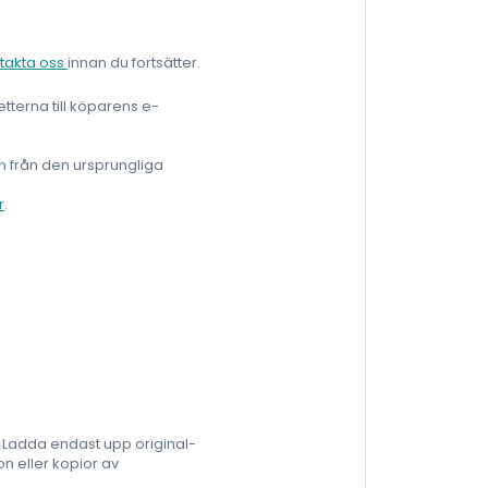
takta oss
innan du fortsätter.
etterna till köparens e-
ren från den ursprungliga
r
.
n. Ladda endast upp original-
on eller kopior av