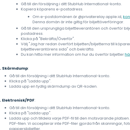
Gå till din försäljning i ditt StubHub International-konto.
Kopiera köparens e-postadress.
Om e-postdomänen är @privaterelay.apple.id,
kon
Denna domän är inte giltig för biljettöverföringar.
Gå till den ursprungliga biljettleverantören och överför bilj
postadress.
Klicka på "Bekräfta/Överför".
Välj "Jag har redan överfört biljetten/biljetterna till köpa
biljettleverantörens sida" och bekräfta.
Du kan hitta mer information om hur du överför biljetter
hä
2. Skärmdump
:
Gå till din försäljning i ditt StubHub International-konto.
Klicka på "Ladda upp".
Ladda upp en tydlig skärmdump av QR-koden.
. Elektronisk/PDF
:
Gå till din försäljning i ditt StubHub International-konto.
Klicka på "Ladda upp".
Ladda upp och tilldela varje PDF-fil till den motsvarande platse
PDF-filen. Vi accepterar inte PDF-filer gjorda från skanningar, fot
pappersbiljetter.