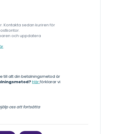
er. Kontakta sedan kuriren för
postkontor.
öparen och uppdatera
är
.
till att din betalningsmetod är
talningsmetod?
Här
förklarar vi
jälp oss att fortsätta