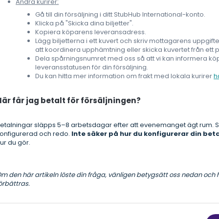
Andra kurirer:
Gå till din försäljning i ditt StubHub International-konto.
Klicka på "Skicka dina biljetter".
Kopiera köparens leveransadress.
Lägg biljetterna i ett kuvert och skriv mottagarens uppgift
att koordinera upphämtning eller skicka kuvertet från ett 
Dela spårningsnumret med oss så att vi kan informera k
leveransstatusen för din försäljning.
Du kan hitta mer information om frakt med lokala kurirer
h
När får jag betalt för försäljningen?
etalningar släpps 5–8 arbetsdagar efter att evenemanget ägt rum. Se 
onfigurerad och redo.
Inte säker på hur du konfigurerar din be
ur du gör.
m den här artikeln löste din fråga, vänligen betygsätt oss nedan och h
örbättras.