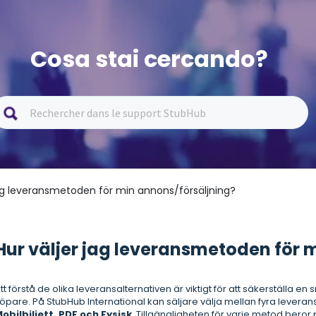
Cosa stai cercando?
jag leveransmetoden för min annons/försäljning?
Hur väljer jag leveransmetoden för 
tt förstå de olika leveransalternativen är viktigt för att säkerställa en
öpare. På StubHub International kan säljare välja mellan fyra lever
obilbiljett, PDF och Fysisk
. Tillgängligheten för varje metod bero