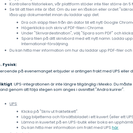
Kontrollera filstorleken, vår plattform stöder inte filer större än 5
Se till att filen inte är låst. Om du ser en låsikon eller ordet "säk
låsa upp dokumentet innan du laddar upp det.
Dra och släpp filen från din dator till ett nytt Google Chro
Högerklicka och skriv ut PDF-filen i Chrome.
Under "Skrivardestination", välj "Spara som PDF" och klick
Spara filen på ditt skrivbord med ett nytt namn. Ladda upp d
International-försäljning.
Du kan hitta mer information om hur du laddar upp PDF-filer och b
. Fysisk:
eroende på evenemanget erbjuder vi antingen frakt med UPS eller den
iktigt
: UPS-integrationen är inte längre tillgänglig i Mexiko. Du må
and genom att följa stegen som anges i avsnittet "Andra kurirer".
UPS
:
Klicka på "Skriv ut fraktetikett".
Lägg biljetterna och försättsbladet i ett kuvert (eller ett UP
Lämna in kuvertet på en UPS-butik eller boka en upphämt
Du kan hitta mer information om frakt med UPS
här
.