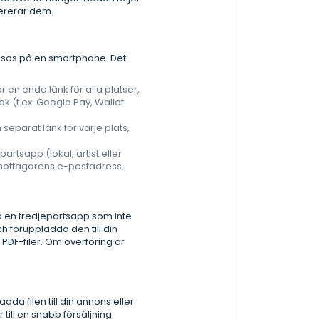
vererar dem.
visas på en smartphone. Det
 en enda länk för alla platser,
ok (t.ex. Google Pay, Wallet
separat länk för varje plats,
artsapp (lokal, artist eller
e mottagarens e-postadress.
ia en tredjepartsapp som inte
h föruppladda den till din
PDF-filer. Om överföring är
dda filen till din annons eller
ill en snabb försäljning.