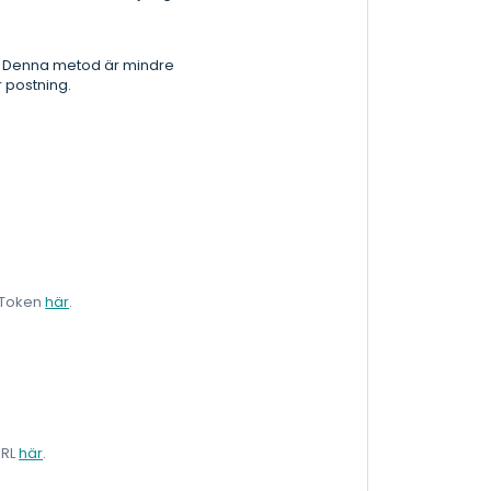
en. Denna metod är mindre
 postning.
L/Token
här
.
URL
här
.