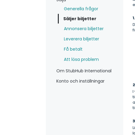
e
Generella frågor
1
Säljer biljetter
D
Annonsera biljetter
f
Leverera biljetter
Få betalt
Att lösa problem
Om StubHub International
Konto och inställningar
I
t
a
t
3
L
l