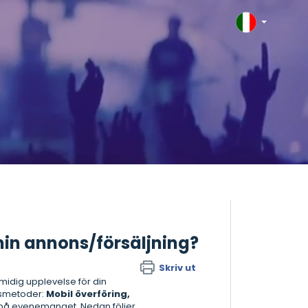
min annons/försäljning?
Skriv ut
 smidig upplevelse för din
ansmetoder:
Mobil överföring,
r på evenemanget. Nedan följer