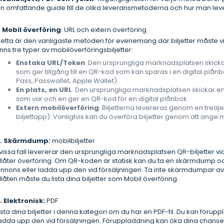
n omfattande guide till de olika leveransmetoderna och hur man le
. Mobil överföring
: URL och extern överföring
etta är den vanligaste metoden för evenemang där biljetter måste 
inns tre typer av mobilöverföringsbiljetter:
Enstaka URL/Token
: Den ursprungliga marknadsplatsen skickar
som ger tillgång till en QR-kod som kan sparas i en digital plånb
Pass, Passwallet, Apple Wallet).
En plats, en URL
: Den ursprungliga marknadsplatsen skickar en 
som var och en ger en QR-kod för en digital plånbok.
Extern mobilöverföring
: Biljetterna levereras genom en tredjep
biljettapp). Vanligtvis kan du överföra biljetter genom att ang
2. Skärmdump:
mobilbiljetter
 vissa fall levererar den ursprungliga marknadsplatsen QR-biljetter v
illåter överföring. Om QR-koden är statisk kan du ta en skärmdump oc
nnons eller ladda upp den vid försäljningen. Ta inte skärmdumpar av 
illåten måste du lista dina biljetter som Mobil överföring.
. Elektronisk:
PDF
ista dina biljetter i denna kategori om du har en PDF-fil. Du kan föruppla
adda upp den vid försäljningen. Föruppladdning kan öka dina chanser t