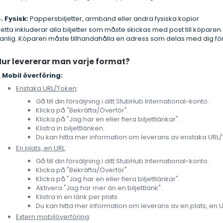
. Fysisk:
Pappersbiljetter, armband eller andra fysiska kopior
etta inkluderar alla biljetter som måste skickas med post till köpar
anlig. Köparen måste tillhandahålla en adress som delas med dig för
Hur levererar man varje format?
. Mobil överföring:
Enstaka URL/Token
:
Gå till din försäljning i ditt StubHub International-konto.
Klicka på "Bekräfta/Överför".
Klicka på "Jag har en eller flera biljettlänkar".
Klistra in biljettlänken.
Du kan hitta mer information om leverans av enstaka UR
En plats, en URL
:
Gå till din försäljning i ditt StubHub International-konto.
Klicka på "Bekräfta/Överför".
Klicka på "Jag har en eller flera biljettlänkar".
Aktivera "Jag har mer än en biljettlänk".
Klistra in en länk per plats.
Du kan hitta mer information om leverans av en plats, en 
Extern mobilöverföring
: