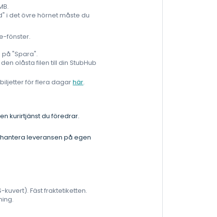
 MB.
rad" i det övre hörnet måste du
me-fönster.
a på "Spara".
en olåsta filen till din StubHub
iljetter för flera dagar
här
.
 kurirtjänst du föredrar.
ste hantera leveransen på egen
S-kuvert). Fäst fraktetiketten.
ning.