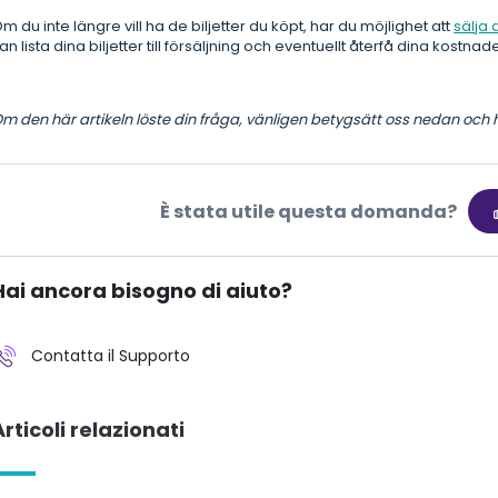
m du inte längre vill ha de biljetter du köpt, har du möjlighet att
sälja
an lista dina biljetter till försäljning och eventuellt återfå dina kostna
m den här artikeln löste din fråga, vänligen betygsätt oss nedan och hj
È stata utile questa domanda?
Hai ancora bisogno di aiuto?
Contatta il Supporto
Articoli relazionati