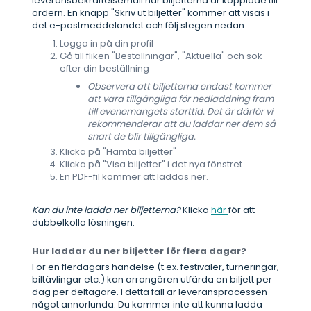
leveransbekräftelsemail när biljetterna är kopplade till
ordern. En knapp "Skriv ut biljetter" kommer att visas i
det e-postmeddelandet och följ stegen nedan:
Logga in på din profil
Gå till fliken "Beställningar", "Aktuella" och sök
efter din beställning
Observera att biljetterna endast kommer
att vara tillgängliga för nedladdning fram
till evenemangets starttid. Det är därför vi
rekommenderar att du laddar ner dem så
snart de blir tillgängliga.
Klicka på "Hämta biljetter"
Klicka på "Visa biljetter" i det nya fönstret.
En PDF-fil kommer att laddas ner.
Kan du inte ladda ner biljetterna?
Klicka
här
för att
dubbelkolla lösningen.
Hur laddar du ner biljetter för flera dagar?
För en flerdagars händelse (t.ex. festivaler, turneringar,
biltävlingar etc.) kan arrangören utfärda en biljett per
dag per deltagare. I detta fall är leveransprocessen
något annorlunda. Du kommer inte att kunna ladda