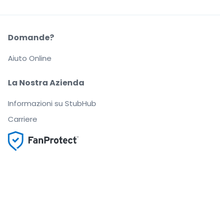
Domande?
Aiuto Online
La Nostra Azienda
Informazioni su StubHub
Carriere
Compra e vendi in tutta tranquillità
Un Servizio clienti che ti segue fino a quando arrivi
al tuo posto