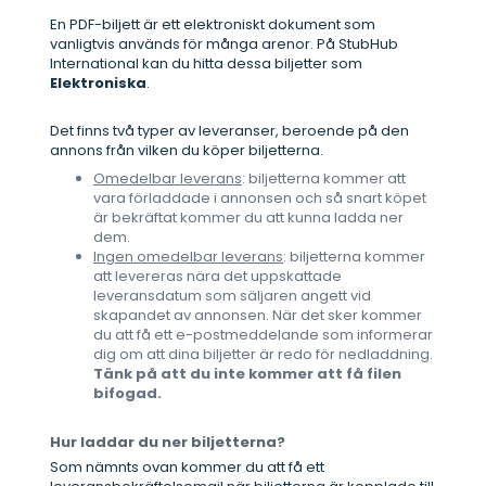
En PDF-biljett är ett elektroniskt dokument som
vanligtvis används för många arenor. På StubHub
International kan du hitta dessa biljetter som
Elektroniska
.
Det finns två typer av leveranser, beroende på den
annons från vilken du köper biljetterna.
Omedelbar leverans
: biljetterna kommer att
vara förladdade i annonsen och så snart köpet
är bekräftat kommer du att kunna ladda ner
dem.
Ingen omedelbar leverans
: biljetterna kommer
att levereras nära det uppskattade
leveransdatum som säljaren angett vid
skapandet av annonsen. När det sker kommer
du att få ett e-postmeddelande som informerar
dig om att dina biljetter är redo för nedladdning.
Tänk på att du inte kommer att få filen
bifogad.
Hur laddar du ner biljetterna?
Som nämnts ovan kommer du att få ett