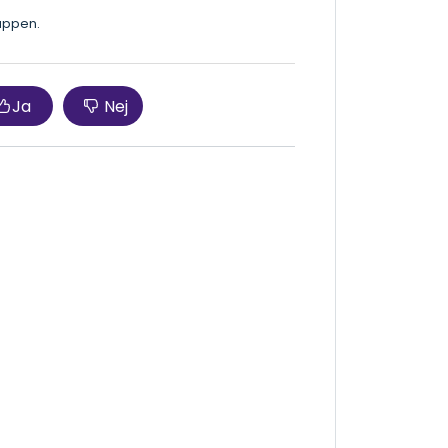
appen.
Ja
Nej