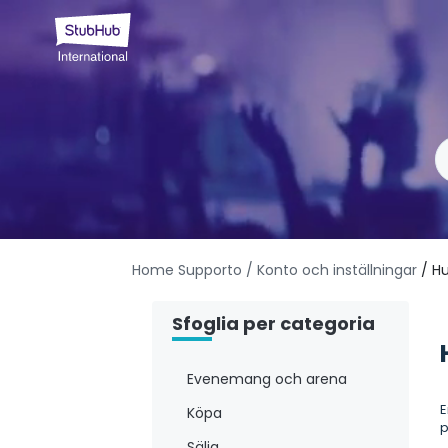
Home Supporto
/ Konto och inställningar
/ H
Sfoglia per categoria
Evenemang och arena
E
Köpa
p
Sälja