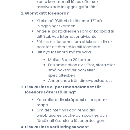
konto kommer att låsas efter sex
misslyckade inloggningsförsök.
Glömt ditt lösenord?
Klicka på "Glömt ditt lösenord?" på
inloggningsskärmen.
Ange e-postadressen som är kopplad till
ditt StubHub International-konto.
Följ instruktionerna som skickas till din e-
post för att återställa ditt lösenord.
Ditt nya lösenord måste vara:
Mellan 8 och 20 tecken
En kombination av siffror, stora eller
små bokstäver och/eller
specialtecken
Annorlunda från din e-postadress
Fick du inte e-postmeddelandet för
lösenordsåterställning?
Kontrollera din skräppost eller spam-
mapp.
Om det inte finns där, rensa din
webbläsares cache och cookies och
försök att återställa lösenordet igen.
Fick du inte verifieringskoden?