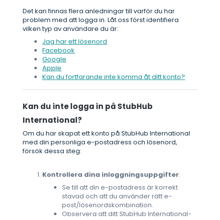
Det kan finnas flera anledningar till varför du har
problem med att logga in. Låt oss först identifiera
vilken typ av användare du är:
Jag har ett lösenord
Facebook
Google
Apple
Kan du fortfarande inte komma åt ditt konto?
Kan du inte logga in på StubHub
International?
Om du har skapat ett konto på StubHub International
med din personliga e-postadress och lösenord,
försök dessa steg:
Kontrollera dina inloggningsuppgifter
:
Se till att din e-postadress är korrekt
stavad och att du använder rätt e-
post/lösenordskombination.
Observera att ditt StubHub International-