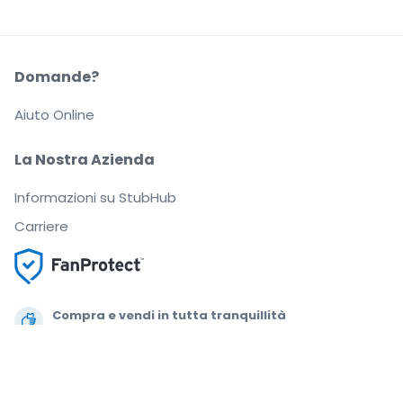
Domande?
Aiuto Online
La Nostra Azienda
Informazioni su StubHub
Carriere
Compra e vendi in tutta tranquillità
Un Servizio clienti che ti segue fino a quando arrivi
al tuo posto