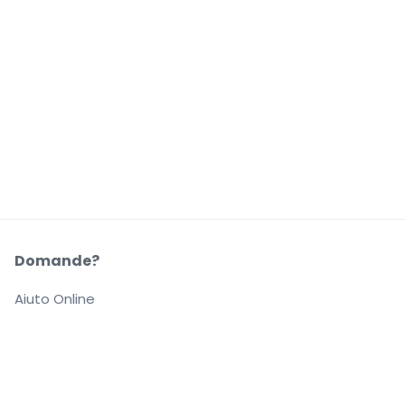
Domande?
Aiuto Online
La Nostra Azienda
Informazioni su StubHub