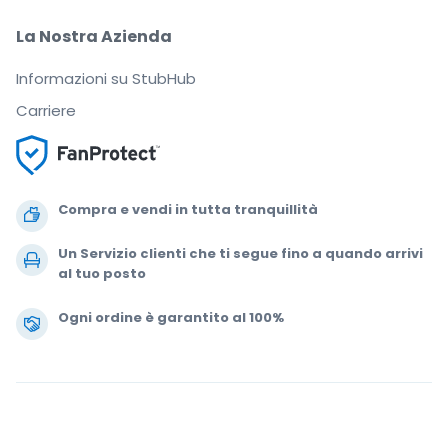
La Nostra Azienda
Informazioni su StubHub
Carriere
Compra e vendi in tutta tranquillità
Un Servizio clienti che ti segue fino a quando arrivi
al tuo posto
Ogni ordine è garantito al 100%
.
.
.
.