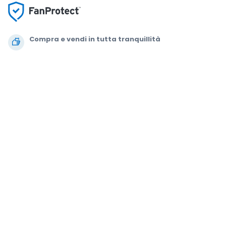
Compra e vendi in tutta tranquillità
Un Servizio clienti che ti segue fino a quando arrivi
al tuo posto
Ogni ordine è garantito al 100%
.
.
.
.
© 2000-2021 StubHub. Tutti i diritti riservati. L'uso del sito comporta
l'adesione a
Accordo per gli utenti, Informativa sulla privacy e Politica di
Cookie.
Stai comprando biglietti da terze parti; StubHub non è il venditore
del biglietto. I prezzi sono fissati dai venditori e possono superare il
valore nominale.
Notifiche di modifica del contratto utente