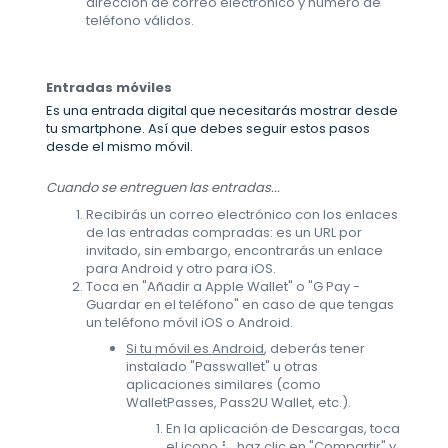
dirección de correo electrónico y número de
teléfono válidos.
Entradas móviles
Es una entrada digital que necesitarás mostrar desde
tu smartphone. Así que debes seguir estos pasos
desde el mismo móvil.
Cuando se entreguen las entradas...
Recibirás un correo electrónico con los enlaces
de las entradas compradas: es un URL por
invitado, sin embargo, encontrarás un enlace
para Android y otro para iOS.
Toca en "Añadir a Apple Wallet" o "G Pay -
Guardar en el teléfono" en caso de que tengas
un teléfono móvil iOS o Android.
Si tu móvil es Android
, deberás tener
instalado "Passwallet" u otras
aplicaciones similares (como
WalletPasses, Pass2U Wallet, etc.).
En la aplicación de Descargas, toca
el icono ⠇, haz clic en "Compartir" y