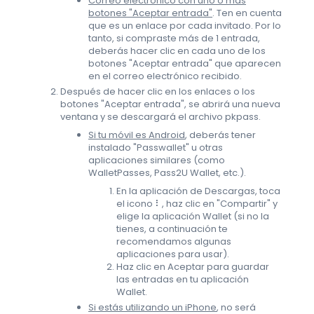
Correo electrónico con uno o más
botones "Aceptar entrada"
. Ten en cuenta
que es un enlace por cada invitado. Por lo
tanto, si compraste más de 1 entrada,
deberás hacer clic en cada uno de los
botones "Aceptar entrada" que aparecen
en el correo electrónico recibido.
Después de hacer clic en los enlaces o los
botones "Aceptar entrada", se abrirá una nueva
ventana y se descargará el archivo pkpass.
Si tu móvil es Android
, deberás tener
instalado "Passwallet" u otras
aplicaciones similares (como
WalletPasses, Pass2U Wallet, etc.).
En la aplicación de Descargas, toca
el icono ⠇, haz clic en "Compartir" y
elige la aplicación Wallet (si no la
tienes, a continuación te
recomendamos algunas
aplicaciones para usar).
Haz clic en Aceptar para guardar
las entradas en tu aplicación
Wallet.
Si estás utilizando un iPhone
, no será