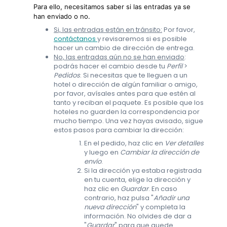
Para ello, necesitamos saber si las entradas ya se
han enviado o no.
Si, las entradas están en tránsito:
Por favor,
contáctanos
y revisaremos si es posible
hacer un cambio de dirección de entrega.
No, las entradas aún no se han enviado
:
podrás hacer el cambio desde tu
Perfil
>
Pedidos
. Si necesitas que te lleguen a un
hotel o dirección de algún familiar o amigo,
por favor, avísales antes para que estén al
tanto y reciban el paquete. Es posible que los
hoteles no guarden la correspondencia por
mucho tiempo. Una vez hayas avisado, sigue
estos pasos para cambiar la dirección:
En el pedido, haz clic en
Ver detalles
y luego en
Cambiar la dirección de
envío
.
Si la dirección ya estaba registrada
en tu cuenta, elige la dirección y
haz clic en
Guardar
. En caso
contrario, haz pulsa "
Añadir una
nueva dirección
" y completa la
información. No olvides de dar a
"
Guardar
" para que quede