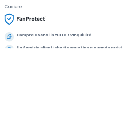
Carriere
Compra e vendi in tutta tranquillità
Un Servizio clienti che ti segue fino a quando arrivi
al tuo posto
Ogni ordine è garantito al 100%
.
.
.
.
© 2000-2021 StubHub. Tutti i diritti riservati. L'uso del sito comporta
l'adesione a
Accordo per gli utenti, Informativa sulla privacy e Politica di
Cookie.
Stai comprando biglietti da terze parti; StubHub non è il venditore